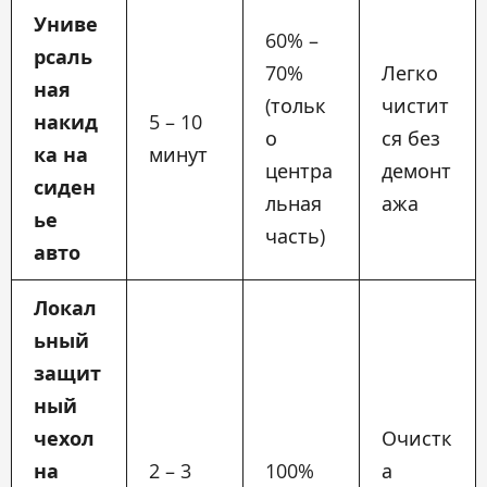
Униве
60% –
рсаль
70%
Легко
ная
(тольк
чистит
накид
5 – 10
о
ся без
ка на
минут
центра
демонт
сиден
льная
ажа
ье
часть)
авто
Локал
ьный
защит
ный
чехол
Очистк
на
2 – 3
100%
а