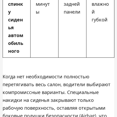
спинк
минут
задней
влажно
у
ы
панели
й
сиден
губкой
ья
автом
обиль
ного
Когда нет необходимости полностью
перетягивать весь салон, водители выбирают
компромиссные варианты. Специальные
накидки на сиденья закрывают только
рабочую поверхность, оставляя открытыми
боковые подушки безопасности (Airbag), что