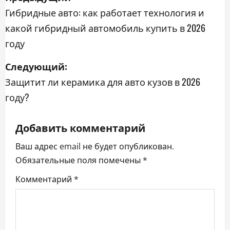
а
Гибридные авто: как работает технология и
какой гибридный автомобиль купить в 2026
в
году
и
Следующий:
г
Защитит ли керамика для авто кузов в 2026
а
году?
ц
Добавить комментарий
и
Ваш адрес email не будет опубликован.
я
Обязательные поля помечены
*
Комментарий
*
п
о
з