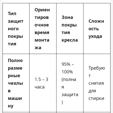
Ориен
Тип
тиров
Зона
защит
Сложн
очное
покры
ного
ость
время
тия
покры
ухода
монта
кресла
тия
жа
Полно
95% –
разме
Требую
100%
рные
т
1.5 – 3
(полна
чехлы
снятия
часа
я
в
для
защита
маши
стирки
)
ну