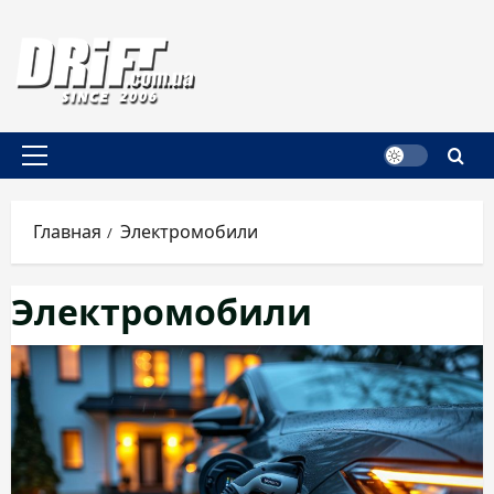
Перейти
к
содержимому
Основное
меню
Главная
Электромобили
Электромобили