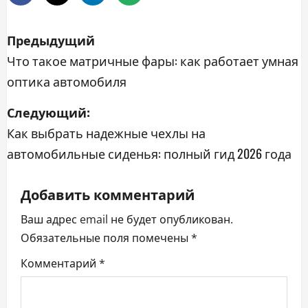
Н
Предыдущий
а
Что такое матричные фары: как работает умная
оптика автомобиля
в
Следующий:
и
Как выбрать надежные чехлы на
г
автомобильные сиденья: полный гид 2026 года
а
Добавить комментарий
ц
Ваш адрес email не будет опубликован.
и
Обязательные поля помечены
*
я
Комментарий
*
п