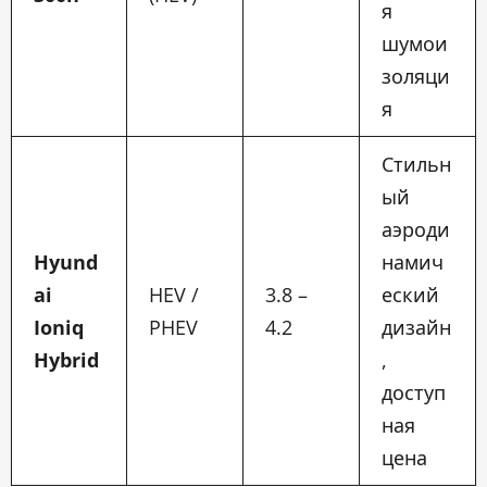
я
шумои
золяци
я
Стильн
ый
аэроди
Hyund
намич
ai
HEV /
3.8 –
еский
Ioniq
PHEV
4.2
дизайн
Hybrid
,
доступ
ная
цена