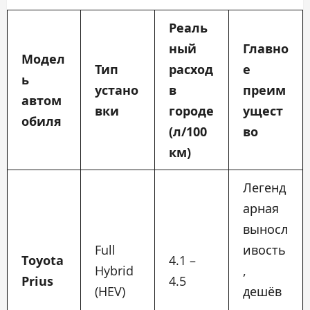
Реаль
ный
Главно
Модел
Тип
расход
е
ь
устано
в
преим
автом
вки
городе
ущест
обиля
(л/100
во
км)
Легенд
арная
выносл
Full
ивость
Toyota
4.1 –
Hybrid
,
Prius
4.5
(HEV)
дешёв