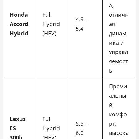
а,
Honda
Full
отличн
4.9 –
Accord
Hybrid
ая
5.4
Hybrid
(HEV)
динам
ика и
управл
яемост
ь
Преми
альны
й
комфо
Lexus
Full
5.5 –
рт,
ES
Hybrid
6.0
высока
300h
(HEV)