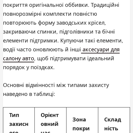
покриття оригінальної оббивки. Традиційні
повнорозмірні комплекти повністю
повторюють форму заводських крісел,
закриваючи спинки, підголівники та бічні
елементи підтримки. Купуючи такі елементи,
водії часто оновлюють й інші
аксесуари для
салону авто
, щоб підтримувати ідеальний
порядок у поїздках.
Основні відмінності між типами захисту
наведено в таблиці:
Тип
Орієнт
Зона
Склад
захисн
овний
покри
ність
ого
час