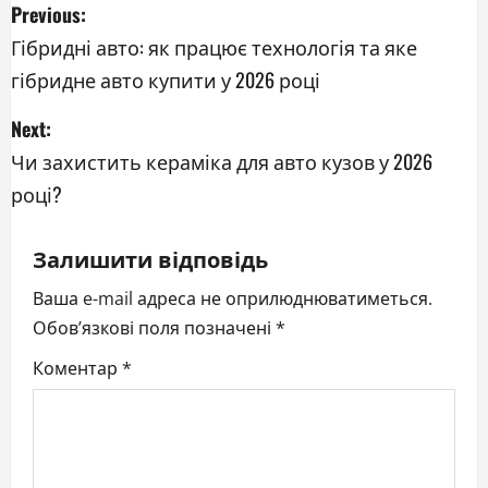
P
Previous:
o
Гібридні авто: як працює технологія та яке
гібридне авто купити у 2026 році
s
Next:
t
Чи захистить кераміка для авто кузов у 2026
n
році?
a
Залишити відповідь
v
Ваша e-mail адреса не оприлюднюватиметься.
i
Обов’язкові поля позначені
*
g
Коментар
*
a
t