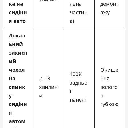
ка на
льна
демонт
сидінн
частин
ажу
я авто
а)
Локал
ьний
захисн
ий
чохол
Очище
100%
на
2 – 3
ння
задньо
спинк
хвилин
волого
ї
у
и
ю
панелі
сидінн
губкою
я
автом