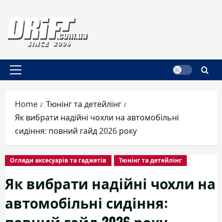
Skip
to
content
Primary
Menu
Home
Тюнінг та детейлінг
Як вибрати надійні чохли на автомобільні
сидіння: повний гайд 2026 року
Огляди аксесуарів та гаджетів
Тюнінг та детейлінг
Як вибрати надійні чохли на
автомобільні сидіння:
повний гайд 2026 року