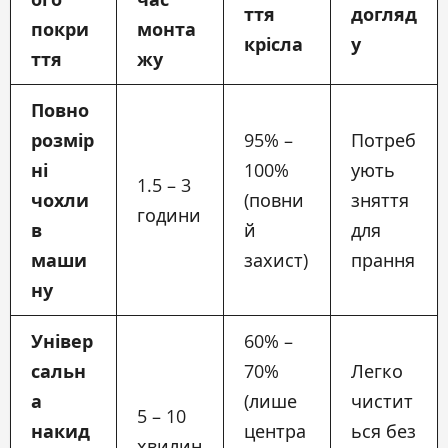
ття
догляд
покри
монта
крісла
у
ття
жу
Повно
розмір
95% –
Потреб
ні
100%
ують
1.5 – 3
чохли
(повни
зняття
години
в
й
для
маши
захист)
прання
ну
Універ
60% –
сальн
70%
Легко
а
(лише
чистит
5 – 10
накид
центра
ься без
хвилин