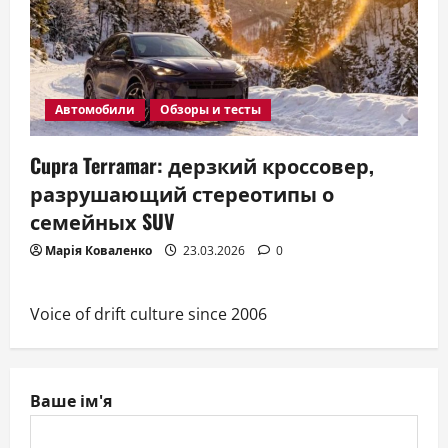
Автомобили
Обзоры и тесты
Cupra Terramar: дерзкий кроссовер,
разрушающий стереотипы о
семейных SUV
Марія Коваленко
23.03.2026
0
Voice of drift culture since 2006
Ваше ім'я