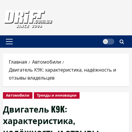
Перейти
к
содержимому
Основное
меню
Главная
Автомобили
Двигатель K9K: характеристика, надёжность и
отзывы владельцев
Автомобили
Тренды и инновации
Двигатель K9K:
характеристика,
надёжность и отзывы