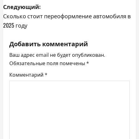
и
Следующий:
г
Сколько стоит переоформление автомобиля в
а
2025 году
ц
Добавить комментарий
и
Ваш адрес email не будет опубликован.
я
Обязательные поля помечены
*
Комментарий
*
п
о
з
а
п