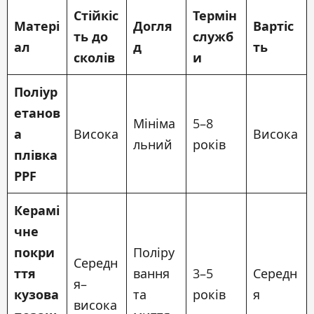
Стійкіс
Термін
Матері
Догля
Вартіс
ть до
служб
ал
д
ть
сколів
и
Поліур
етанов
Мініма
5–8
а
Висока
Висока
льний
років
плівка
PPF
Керамі
чне
покри
Поліру
Середн
ття
вання
3–5
Середн
я–
кузова
та
років
я
висока