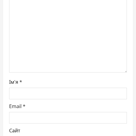
a
t
i
o
n
Ім'я
*
Email
*
Сайт