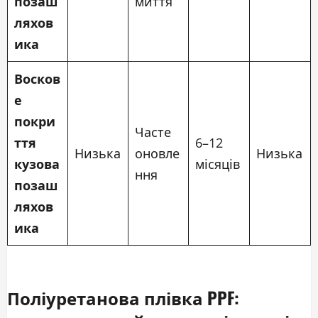
позаш
миття
ляхов
ика
Восков
е
покри
Часте
ття
6–12
Низька
оновле
Низька
кузова
місяців
ння
позаш
ляхов
ика
Поліуретанова плівка PPF: