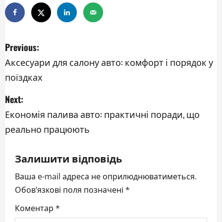
P
Previous:
o
Аксесуари для салону авто: комфорт і порядок у
поїздках
s
Next:
t
Економія палива авто: практичні поради, що
n
реально працюють
a
Залишити відповідь
v
Ваша e-mail адреса не оприлюднюватиметься.
i
Обов’язкові поля позначені
*
g
Коментар
*