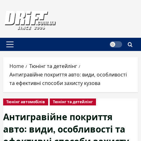
Skip
to
content
Primary
Menu
Home
Тюнінг та детейлінг
Антигравійне покриття авто: види, особливості
та ефективні способи захисту кузова
Тюнінг автомобілів
Тюнінг та детейлінг
Антигравійне покриття
авто: види, особливості та
ефективні способи захисту