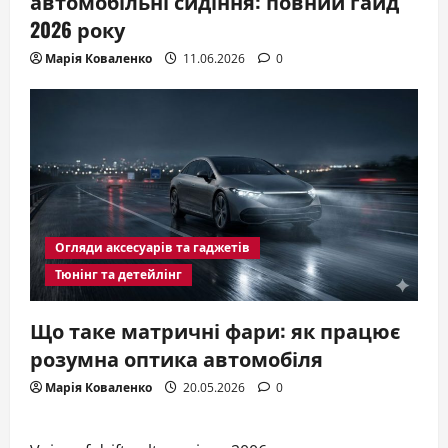
автомобільні сидіння: повний гайд
2026 року
Марія Коваленко
11.06.2026
0
Огляди аксесуарів та гаджетів
Тюнінг та детейлінг
Що таке матричні фари: як працює
розумна оптика автомобіля
Марія Коваленко
20.05.2026
0