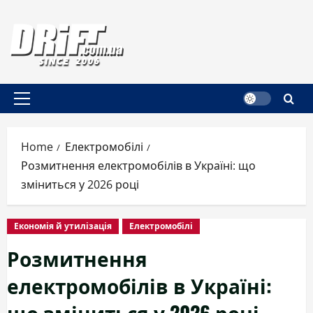
Skip
to
content
Primary
Menu
Home
Електромобілі
Розмитнення електромобілів в Україні: що
зміниться у 2026 році
Економія й утилізація
Електромобілі
Розмитнення
електромобілів в Україні:
що зміниться у 2026 році