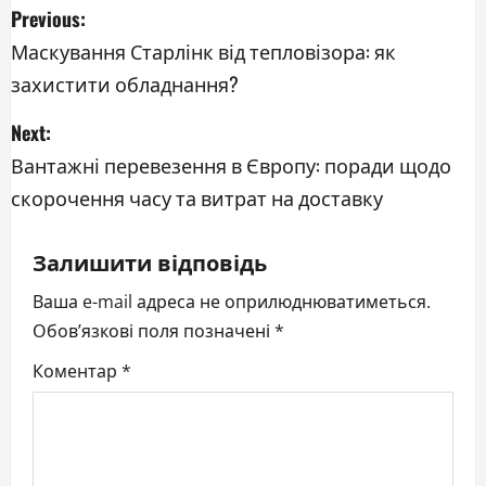
P
Previous:
o
Маскування Старлінк від тепловізора: як
захистити обладнання?
s
Next:
t
Вантажні перевезення в Європу: поради щодо
n
скорочення часу та витрат на доставку
a
Залишити відповідь
v
Ваша e-mail адреса не оприлюднюватиметься.
i
Обов’язкові поля позначені
*
g
Коментар
*
a
t