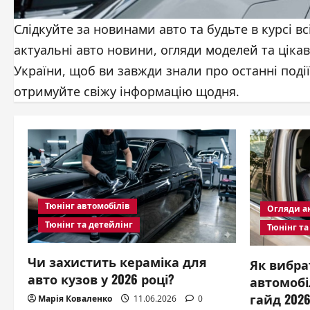
Слідкуйте за новинами авто та будьте в курсі вс
актуальні авто новини, огляди моделей та ціка
України, щоб ви завжди знали про останні поді
отримуйте свіжу інформацію щодня.
Тюнінг автомобілів
Огляди ак
Тюнінг та детейлінг
Тюнінг та
Чи захистить кераміка для
Як вибра
авто кузов у 2026 році?
автомобі
гайд 202
Марія Коваленко
11.06.2026
0