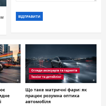
ам
Огляди аксесуарів та гаджетів
Тюнінг та детейлінг
цює
Що таке матричні фари: як
ридне
працює розумна оптика
і
автомобіля