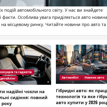
іх подій автомобільного світу. У нас ви знайдете
ві факти. Особлива увага приділяється авто новин
ї на місцевому ринку. Читайте новини про авто та
сесуарів та гаджетів
Автомобілі
Новини авто
 детейлінг
Гібридні авто: як пра
ти надійні чохли на
технологія та яке гіб
льні сидіння: повний
авто купити у 2026 роц
6 року