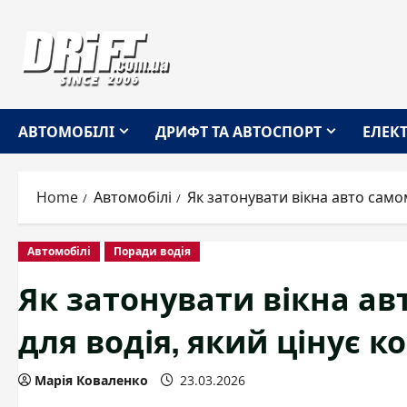
Skip
to
content
АВТОМОБІЛІ
ДРИФТ ТА АВТОСПОРТ
ЕЛЕК
Home
Автомобілі
Як затонувати вікна авто само
Автомобілі
Поради водія
Як затонувати вікна ав
для водія, який цінує 
Марія Коваленко
23.03.2026