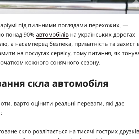
кваріумі під пильними поглядами перехожих, —
ою понад 90%
автомобілів
на українських дорогах
ю, а насамперед безпека, приватність та захист в
омити на послугах сервісу, тому питання, як тонув
 початком кожного сонячного сезону.
вання скла автомобіля
ти, варто оцінити реальні переваги, які дає
:
товане скло розлітається на тисячі гострих друзків