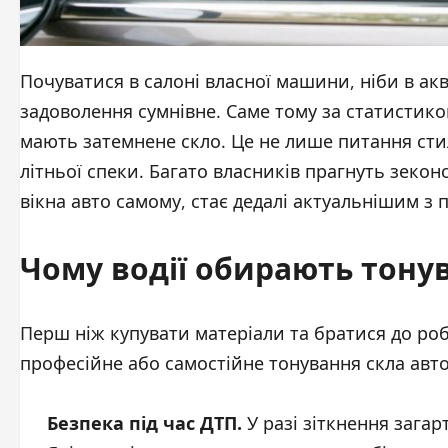
Почуватися в салоні власної машини, ніби в а
задоволення сумнівне. Саме тому за статистик
мають затемнене скло. Це не лише питання стил
літньої спеки. Багато власників прагнуть зекон
вікна авто самому, стає дедалі актуальнішим з
Чому водії обирають тону
Перш ніж купувати матеріали та братися до робо
професійне або самостійне тонування скла авто
Безпека під час ДТП.
У разі зіткнення загар