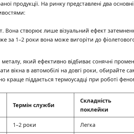
аної продукції. На ринку представлені два основні
тивостями:
. Вона створює лише візуальний ефект затемнен
вже за 1–2 роки вона може вигоріти до фіолетовог
металу, який ефективно відбиває сонячні промен
ти вікна в автомобілі на довгі роки, обирайте са
чно краще піддається термоусадці при роботі фено
Складність
Термін служби
поклейки
1–2 роки
Легка