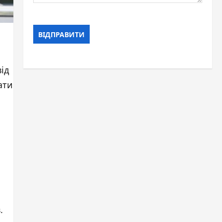
ід
ати
.