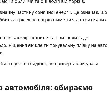
аючи обличчя та очі водія від порізів.
значну частину сонячної енергії. Це означає, що
ббивка крісел не нагріватиметься до критичних
палює» колір тканини та призводить до
едо. Рішення
як
клеїти тонувальну плівку на авто
и.
исті речі на сидінні, не привертаючи уваги
но автомобіля: обираємо