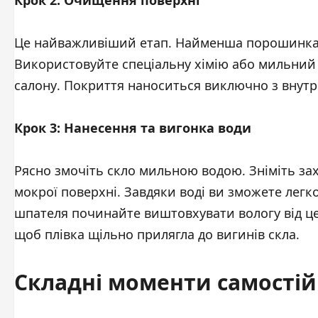
Крок 2: Очищення поверхні
Це найважливіший етап. Найменша порошинка п
Використовуйте спеціальну хімію або мильний
салону. Покриття наноситься виключно з внутр
Крок 3: Нанесення та вигонка води
Рясно змочіть скло мильною водою. Зніміть зах
мокрої поверхні. Завдяки воді ви зможете легк
шпателя починайте виштовхувати вологу від цен
щоб плівка щільно прилягла до вигинів скла.
Складні моменти самостій