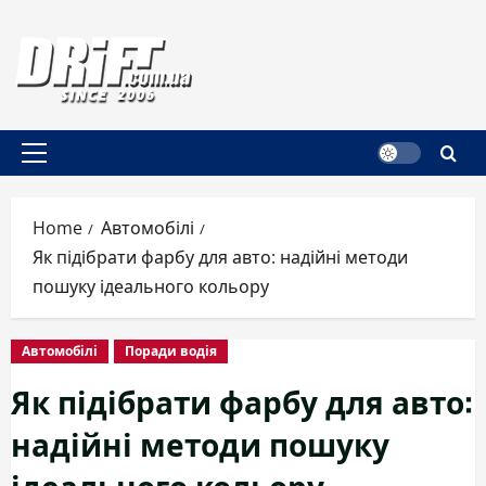
Skip
to
content
Primary
Menu
Home
Автомобілі
Як підібрати фарбу для авто: надійні методи
пошуку ідеального кольору
Автомобілі
Поради водія
Як підібрати фарбу для авто:
надійні методи пошуку
ідеального кольору