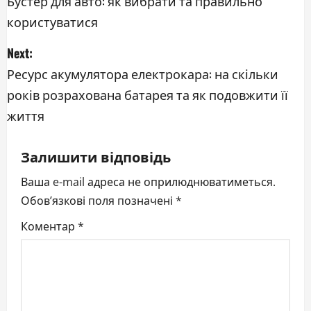
o
Бустер для авто: як вибрати та правильно
користуватися
s
Next:
t
Ресурс акумулятора електрокара: на скільки
n
років розрахована батарея та як подовжити її
a
життя
v
Залишити відповідь
i
Ваша e-mail адреса не оприлюднюватиметься.
g
Обов’язкові поля позначені
*
Коментар
*
a
t
i